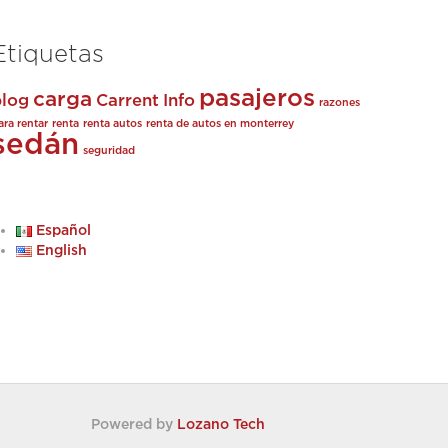
Etiquetas
pasajeros
carga
blog
Carrent
Info
razones
ara rentar
renta
renta autos
renta de autos en monterrey
sedán
seguridad
Español
English
Powered by
Lozano Tech