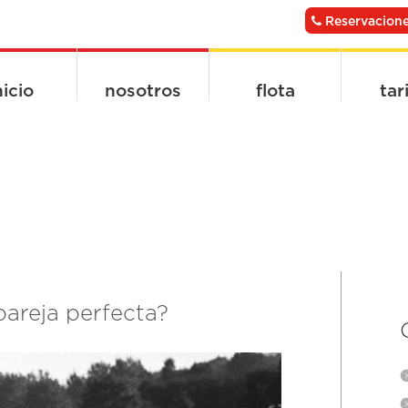
Reservacione
nicio
nosotros
flota
tar
pareja perfecta?