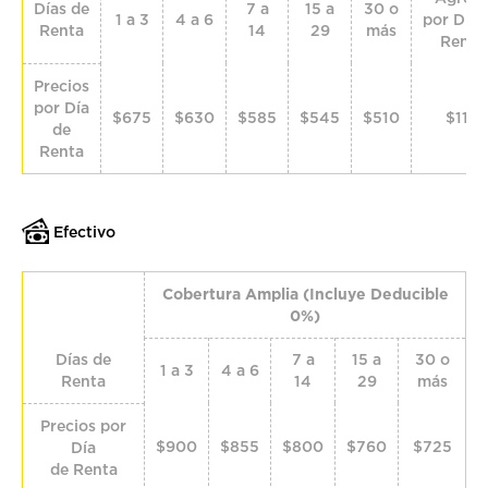
Días de
7 a
15 a
30 o
1 a 3
4 a 6
por Día 
Renta
14
29
más
Renta
Precios
por Día
$675
$630
$585
$545
$510
$115
de
Renta
Efectivo
Cobertura Amplia (Incluye Deducible
0%)
Días de
7 a
15 a
30 o
1 a 3
4 a 6
Renta
14
29
más
Precios por
$900
$855
$800
$760
$725
Día
de Renta