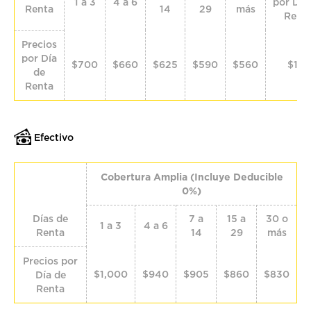
1 a 3
4 a 6
por Día
Renta
14
29
más
Rent
Precios
por Día
$700
$660
$625
$590
$560
$115
de
Renta
Efectivo
Cobertura Amplia (Incluye Deducible
0%)
Días de
7 a
15 a
30 o
1 a 3
4 a 6
Renta
14
29
más
Precios por
$1,000
$940
$905
$860
$830
Día de
Renta