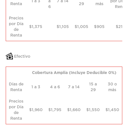
1 a 3
a
7 a 14
por Día 
Renta
29
más
6
Renta
Precios
por Día
$1,375
$1,105
$1,005
$905
$210
de
Renta
Efectivo
Cobertura Amplia (Incluye Deducible 0%)
Días de
15 a
30 o
1 a 3
4 a 6
7 a 14
Renta
29
más
Precios
por Día
$1,960
$1,795
$1,660
$1,550
$1,450
de
Renta