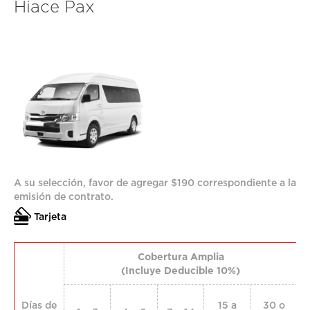
Hiace Pax
A su selección, favor de agregar $190 correspondiente a la
emisión de contrato.
Tarjeta
Cobertura Amplia
D
(Incluye Deducible 10%)
Días de
15 a
30 o