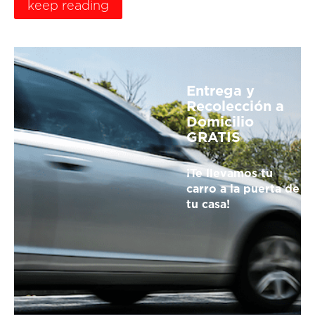
keep reading
Entrega y
Recolección a
Domicilio
GRATIS
¡Te llevamos tu
carro a la puerta de
tu casa!