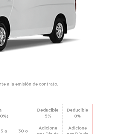
te a la emisión de contrato.
a
Deducible
Deducible
10%)
5%
0%
Adicione
Adicione
15 a
30 o
por Día de
por Día de