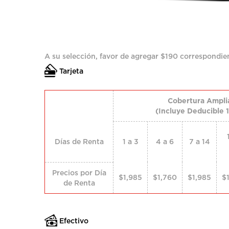
A su selección, favor de agregar $190 correspondien
Tarjeta
Cobertura Ampli
(Incluye Deducible 
Días de Renta
1 a 3
4 a 6
7 a 14
Precios por Día
$1,985
$1,760
$1,985
$
de Renta
Efectivo