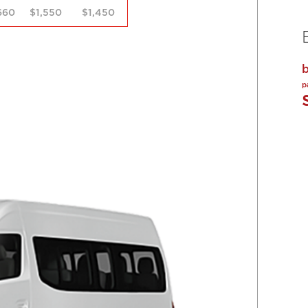
660
$1,550
$1,450
p