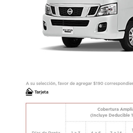
A su selección, favor de agregar $190 correspondien
Tarjeta
Cobertura Ampli
(Incluye Deducible 
Días de Renta
1 a 3
4 a 6
7 a 14