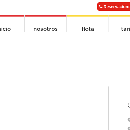
Reservacione
nicio
nosotros
flota
tar