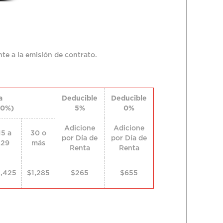
te a la emisión de contrato.
a
Deducible
Deducible
10%)
5%
0%
Adicione
Adicione
15 a
30 o
por Día de
por Día de
29
más
Renta
Renta
1,425
$1,285
$265
$655