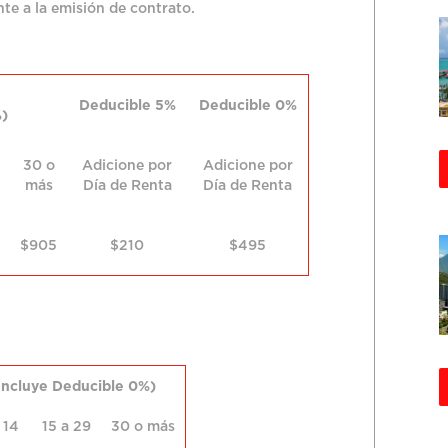
te a la emisión de contrato.
Deducible 5%
Deducible 0%
%)
30 o
Adicione por
Adicione por
más
Día de Renta
Día de Renta
$905
$210
$495
Incluye Deducible 0%)
 14
15 a 29
30 o más