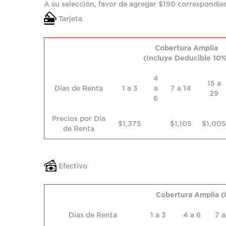
A su selección, favor de agregar $190 correspondien
Tarjeta
Cobertura Amplia
(Incluye Deducible 10
4
15 a
Días de Renta
1 a 3
a
7 a 14
29
6
Precios por Día
$1,375
$1,105
$1,005
de Renta
Efectivo
Cobertura Amplia (
Días de Renta
1 a 3
4 a 6
7 a