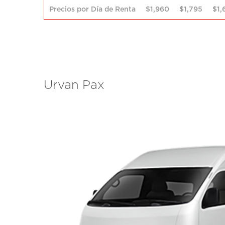
Precios por Día de Renta
$1,960
$1,795
$1,
Urvan Pax