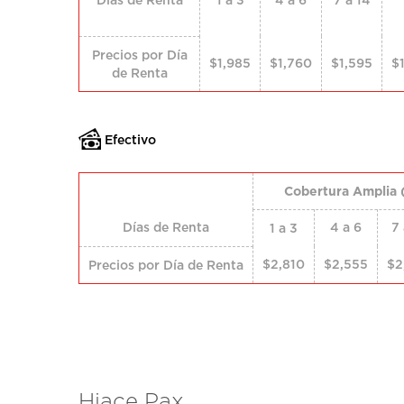
Precios por Día
$1,985
$1,760
$1,595
$
de Renta
Efectivo
Cobertura Amplia 
Días de Renta
4 a 6
7 
1 a 3
$2,810
$2,555
$2
Precios por Día de Renta
Hiace Pax