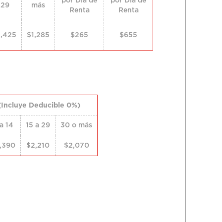
29
más
Renta
Renta
1,425
$1,285
$265
$655
(Incluye Deducible 0%)
a 14
15 a 29
30 o más
,390
$2,210
$2,070