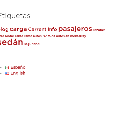
Etiquetas
pasajeros
carga
blog
Carrent
Info
razones
ara rentar
renta
renta autos
renta de autos en monterrey
sedán
seguridad
Español
English