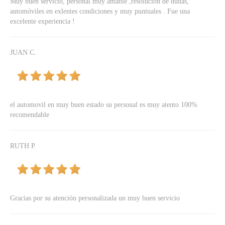
Muy buen servicio, personal muy amable ,resolucion de dudas,
automóviles en exlentes condiciones y muy puntuales . Fue una
excelente experiencia !
JUAN C.
el automovil en muy buen estado su personal es muy atento 100%
recomendable
RUTH P.
Gracias por su atención personalizada un muy buen servicio