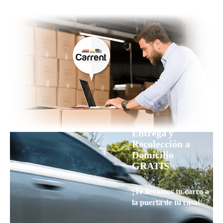
Entrega y
Recolección a
Domicilio
GRATIS
¡Te llevamos tu carro a
la puerta de tu casa!